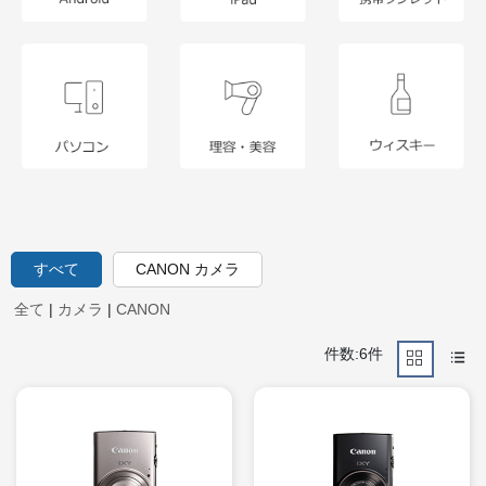
すべて
CANON カメラ
全て
|
カメラ
|
CANON
件数:6件